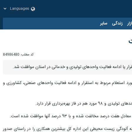
زار
زندگی
سایر
کد مطلب:
84986480
 حمیدی روز سه‌شنبه در گفت و گو با خبرنگار ایرنا اظهار داشت: از ابتدای سال جاری تا پایان آذرماه هزار و ۱۶۷ مورد استعلام مربوط به استقرار و ادامه فعالیت واحدهای صنعتی، کشاورزی و
ه آلودگی زیست محیطی این اداره کل بیشترین همکاری را در راستای صدور