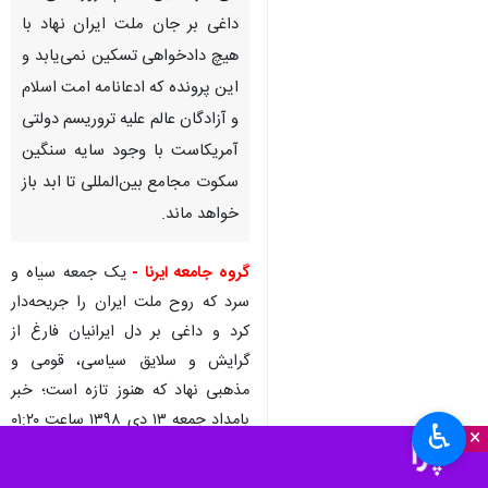
داغی بر جان ملت ایران نهاد با
هیچ دادخواهی تسکین نمی‌یابد و
این پرونده که ادعانامه امت اسلام
و آزادگان عالم علیه تروریسم دولتی
آمریکاست با وجود سایه سنگین
سکوت مجامع بین‌المللی تا ابد باز
خواهد ماند.
گروه جامعه ایرنا -
یک جمعه سیاه و
سرد که روح ملت ایران را جریحه‌دار
کرد و داغی بر دل ایرانیان فارغ از
گرایش و سلایق سیاسی، قومی و
مذهبی نهاد که هنوز تازه است؛ خبر
بامداد جمعه ۱۳ دی ۱۳۹۸ ساعت ٠١:٢٠
♿︎
×
دقیقه دنیا را بهت زده کرد. لحظات
سختی برای ملت ایران رقم خورد.