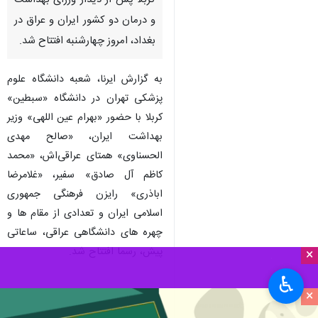
کربلا پس از دیدار وزرای بهداشت
و درمان دو کشور ایران و عراق در
بغداد، امروز چهارشنبه افتتاح شد.
به گزارش ایرنا، شعبه دانشگاه علوم
پزشکی تهران در دانشگاه «سبطین»
کربلا با حضور «بهرام عین اللهی» وزیر
بهداشت ایران، «صالح مهدی
الحسناوی» همتای عراقی‌اش، «محمد
کاظم آل صادق» سفیر، «غلامرضا
اباذری» رایزن فرهنگی جمهوری
اسلامی ایران و تعدادی از مقام ها و
چهره های دانشگاهی عراقی، ساعاتی
پیش، رسما افتتاح شد.
×
♿︎
×