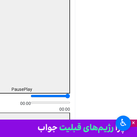
Unmute
Settings
PIP
Enter
Download
دریافت
6 MB
fullscreen
تهران - ایرنا - مدیرکل خلیج فارس
وزارت امور خارجه جمهوری
اسلامی ایران با بیان اینکه ایران و
عمان اشتراک نظرهای سیاسی
فراوانی دارند، افزود: امنیت منطقه
باید با مشارکت کشورهای منطقه
باشد.
علیرضا عنایتی روز چهارشنبه در گفت
♿︎
×
وگو با خبرنگار سیاست خارجی ایرنا
درباره دستاوردهای سفر وزیر امور