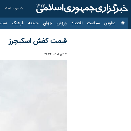
۱۵ مرداد ۱۴۰۵
عناوین‌
سیاست
اقتصاد
ورزش
جهان
جامعه
فرهنگ
سیاس
قیمت کفش اسکیچرز
۷ دی ۱۴۰۱، ۲۲:۴۶