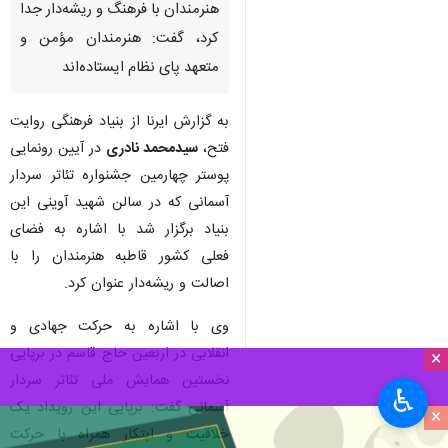
هنرمندان با فرهنگ و ریشه‌دار جدا
کرد، گفت: هنرمندان مؤمن و
متعهد پای نظام ایستاده‌اند
به گزارش ایرنا از بنیاد فرهنگی روایت
فتح،
سید
محمد نادری
در آیین رونمایی
پوستر چهارمین جشنواره تئاتر سردار
آسمانی که در سالن شهید آوینی این
بنیاد برگزار شد با اشاره به فضای
فعلی کشور قاطبه هنرمندان را با
اصالت و ریشه‌دار عنوان کرد.
وی با اشاره به حرکت جهادی و
انقلابی در اربعین حاج قاسم در برپایی
×
نخستین همایش ملی تئاتر سردار
♿︎
آسمانی گفت: برپایی این رویداد یک
×
خلاقیت و ابتکار همراه با حرکت