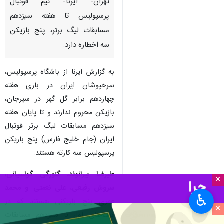
تهران- ایرنا- تیم فوتبال
پرسپولیس تا هفته سیزدهم
مسابقات لیگ برتر، پنج بازیکن
سه اخطاره دارد.
به گزارش ایرنا از باشگاه پرسپولیس،
سرخپوشان ایران در بازی هفته
چهاردهم برابر گل گهر در سیرجان،
بازیکن محروم ندارند و تا پایان هفته
سیزدهم مسابقات لیگ برتر فوتبال
ایران (جام خلیج فارس) پنج بازیکن
پرسپولیس سه کارته هستند.
علیرضا بیرانوند، گئورگی گولسیانی،
×
سروش رفیعی، علی نعمتی و محمد
♿︎
عمری
پنج بازیکنی هستند که در
×
هفته‌های اول تا سیزدهم مسابقات