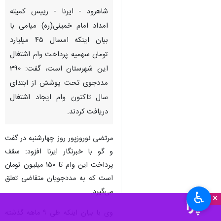
شاهرود - ایرنا - رییس کمیته
امداد امام خمینی(ره) میامی با
بیان اینکه امسال ۴۵ میلیارد
تومان سهمیه پرداخت وام اشتغال
این شهرستان است، گفت: ۳۹۰
مددجوی تحت پوشش از ابتدای
سال تاکنون وام ایجاد اشتغال
دریافت کردند.
مرتضی نوروزپور روز چهارشنبه در گفت
و گو با خبرنگار ایرنا افزود: سقف
پرداخت این وام تا ۱۵۰ میلیون تومان
است که به مددجویان متقاضی تعلق
می‌گیرد.
♿︎
×
وی با بیان اینکه طی ۹ ماهه گذشته