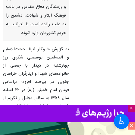
بیرجند - ایرنا - نماینده ولی فقیه
در بنیاد شهید و امور ایثارگران
گفت: ایثارگری‌های شهدا، جانبازان
و رزمندگان دفاع مقدس در قالب
فرهنگ ایثار و شهادت، دشمن را
به عقب رانده است تا نتوانند به
حریم کشورمان وارد شوند.
به گزارش خبرنگار ایرنا، حجت‌الاسلام
و المسلمین یوسفعلی شکری روز
×
چهارشنبه در دیدار با جمعی از
خانواده‌های شهدا و ایثارگران خراسان
♿︎
جنوبی در بیرجند افزود: براساس
×
فرمان امام خمینی (ره) در ۲۲ اسفند