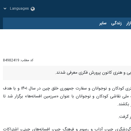
زار
زندگی
سایر
کد مطلب:
84982419
ادبی و هنری کانون پرورش فکری معرفی شدند.
به گزارش ایرنا از اداره کل روابط عمومی و امور بین‌الملل کانون، بر اساس تفاهم‌نامه منعقد شده بین کانون پرورش فکری کودکان و نوجوانان و سفارت جمهوری خلق چین در سال ۱۴۰۱ و با هدف
 نقاشی کودکان و نوجوانان با عنوان «سرزمین افسانه‌ها» برگزار شد تا
ی گردشگری چین، آداب و رسوم و فرهنگ چین، افسانه‌های چینی، اشتراکات