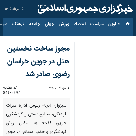
۱۵ مرداد ۱۴۰۵
عناوین‌
سیاست
اقتصاد
ورزش
جهان
جامعه
فرهنگ
سیاس
مجوز ساخت نخستین
هتل در جوین خراسان
رضوی صادر شد
۷ دی ۱۴۰۱، ۱۲:۰۸
کد مطلب:
84982397
سبزوار- ایرنا- رییس اداره میراث
فرهنگی، صنایع دستی و گردشگری
جوین گفت: به منظور رونق
گردشگری و جذب مسافران، مجوز