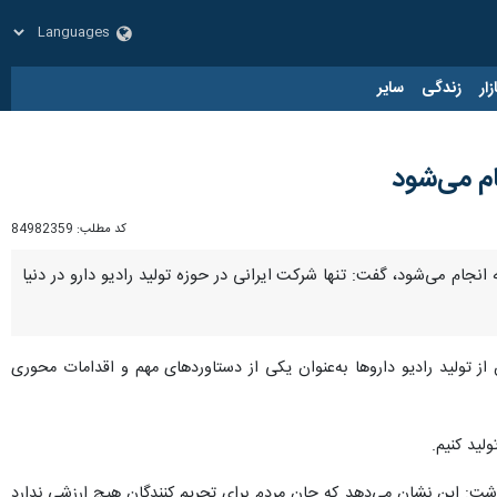
زار
زندگی
سایر
ام می‌شود
کد مطلب:
84982359