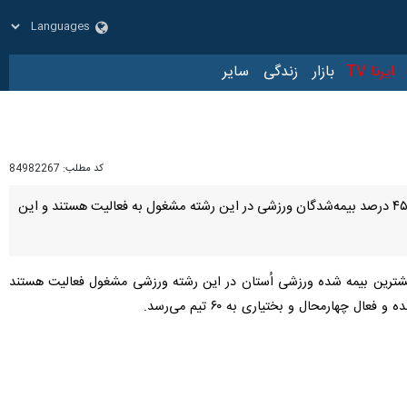
زار
زندگی
سایر
کد مطلب:
84982267