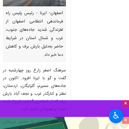
اصفهان- ایرنا - رئیس پلیس راه
فرماندهی انتظامی اصفهان از
لغزندگی شدید جاده‌های جنوب،
غرب و شمال استان در شرایط
حاضر به‌دلیل بارش برف و کاهش
دما خبر داد.
سرهنگ اصغر زارع روز چهارشنبه در
گفت و گو با ایرنا افزود: اکنون در
جاده‌های سمیرم، گلپایگان، اردستان،
نطنز و کنارگذر غرب و نجف آباد بارش
برف که از شبانه‌روز گذشته شروع شده
×
است و همچنان ادامه دارد.
♿︎
×
وی اظهار داشت: با حضور نیروهای