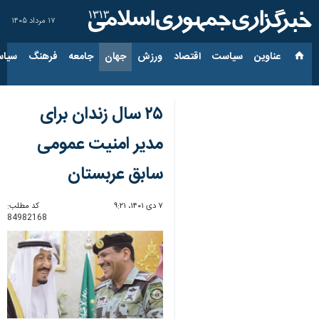
۱۷ مرداد ۱۴۰۵
عناوین‌
سیاست
اقتصاد
ورزش
جهان
جامعه
فرهنگ
سیاس
۲۵ سال زندان برای
مدیر امنیت عمومی
سابق عربستان
۷ دی ۱۴۰۱، ۹:۲۱
کد مطلب:
84982168