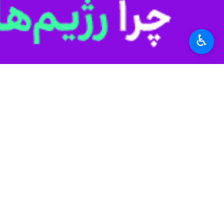
برچسب‌ها
مشهد
تربت حیدریه
♿︎
نهضت ملی مسکن
رشتخوار
یعقوبعلی نظری
دولت سیزدهم
اخبار مرتبط
استاندار: احداث ۴۰۰ هزار مسکن در خراسان رضوی از دغدغه‌های اصلی است
مشهد -ایرنا -استاندار خراسان رضوی گفت: اح
استاندار خراسان رض
مشهد-ایرنا- استاندار 
قرعه‌کشی واگذاری زمین ۱۰۴۳ واحد مسکن روستایی در خراسان
مشهد -ایرنا-آیین قرعه‌کشی برای واگذاری هزا