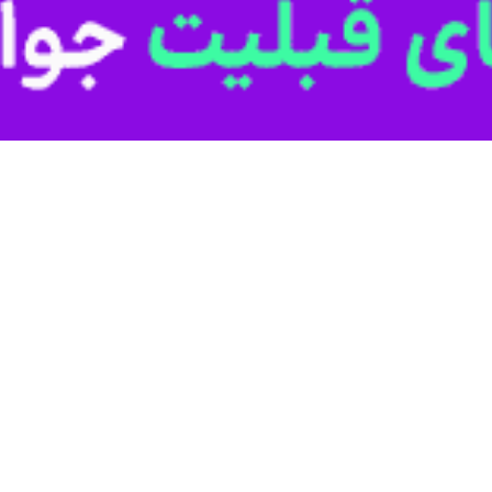
داث ۴۰۰ هزار واحد مسکن در این استان از چهار میلیون…
وی: مشارکت مردم در اجرای نهضت ملی مسکن افزایش یابد
خراسان رضوی بنیاد مسکن را مکلف کرد که به هر میزان که می تواند میزان مشارکت…
 رضوی آغاز شد
ر و۴۳ قطعه زمین روستایی در قالب طرح نهضت ملی مسکن…