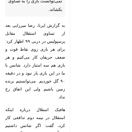
به گزارش ایرنا، رضا میرزایی بعد از
تساوی استقلال مقابل پرسپولیس در
دربی ۹۹ اظهار کرد: برای هر بازی روی
نقاط قوت و ضعف حریفان کار می‌کنیم
و هر بازی هم سه امتیاز دارد. شانس
با ما در این بازی یار نبود و در دقیقه
۹۰ گل خوردیم. می‌توانستیم برنده
زمین باشیم ولی این اتفاق رخ نداد.
هافبک اسقلال درباره اینکه استقلال در
نیمه دوم تدافعی کار کرد، گفت: اگر
شانس داشتیم حتماً برنده می‌شدیم.
×
اگر ضربه ایستگاهی به آنها نمی‌دادیم
شرایط متفاوت بود و برنده بازی
♿︎
×
می‌شدیم. طبیعی است که وقتی تیم
جلو است مقداری عقب می‌نشیند.