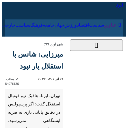
۱۸ مرداد ۱۴۰۵
عناوین‌
سیاست
اقتصاد
ورزش
جهان
جامعه
فرهنگ
شهرآورد ۹۹؛
میرزایی: شانس با
استقلال یار نبود
۲۹ آذر ۱۴۰۱، ۲۰:۳۳
کد مطلب:
84976136
تهران- ایرنا- هافبک تیم فوتبال
استقلال گفت: اگر پرسپولیس در
دقایق پایانی بازی به ضربه
ایستگاهی نمی‌رسید، نمی‌توانست
بازی را به تساوی بکشاند.