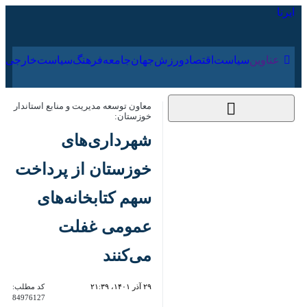
۱۶ مرداد ۱۴۰۵
عناوین‌
سیاست
اقتصاد
ورزش
جهان
جامعه
فرهنگ
سیاس
معاون توسعه مدیریت و منابع استاندار
خوزستان:
شهرداری‌های خوزستان
از پرداخت سهم
کتابخانه‌های عمومی
غفلت می‌کنند
۲۹ آذر ۱۴۰۱، ۲۱:۳۹
کد مطلب:
84976127
اهواز- ایرنا- معاون توسعه