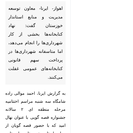
مدیریت و منابع استاندار
خوزستان گفت: نهاد کتابخانه‌ها
بخشی از کار شهرداری‌ها را انجام
می‌دهد، اما متاسفانه شهرداری‌ها
در پرداخت سهم قانونی
کتابخانه‌های عمومی غفلت
می‌کنند.
به گزارش ایرنا، احمد موالی زاده
شامگاه سه شنبه مراسم اختتامیه
مرحله منطقه ای ۲ سالانه جشنواره
قصه گویی با عنوان نهال امید که با
حضور قصه گویان از چهار استان
خوزستان، لرستان، چهار محال
♿︎
بختیاری و کهگیلویه و بویر احمد در
محل کتابخانه مرکزی اهواز برگزار شد