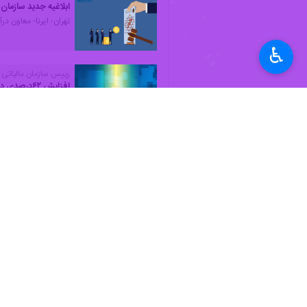
ابلاغیه جدید سازمان 
تهران- ایرنا- معاون در
♿︎
رییس سازمان مالیاتی خ
افزایش ۶۲درصدی درآمدهای مالیات در سال جاری/ تامین ۶۰ درصد منابع بودجه از طریق مالیات
تهران- ایرنا- رییس سازمان ام
نظر شما
*
لطفا متن تصویر را در جعبه متن وارد کنید