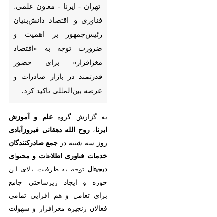
رئیس‌جمهور بر اهمیت و ضرورت
توجه به «اقتصاد مغزافزار» برای
حضور قدرتمند در بازار صادرات و
عرصه بین‌المللی تاکید کرد.
به گزارش گروه
علم و آموزش ایرنا
،
روح الله دهقانی فیروزآبادی
روز سه
شنبه در
جمع صادرکنندگان خدمات
فناوری اطلاعات و محتوای دیجیتال
توجه به ظرفیت بالای این حوزه و
ایجاد زیرساختی جامع برای تعامل و
هم افزایی تمامی فعالان زنجیره
مغزافزار و سهولت در حمایت و تامین
نیازهای این عرصه را ضروری دانست
♿︎
×
و افزود: باید یک کارگروه جامع
متشکل از تمامی فعالان توانمند حوزه