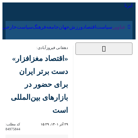
۱۸ مرداد ۱۴۰۵
عناوین‌
سیاست
اقتصاد
ورزش
جهان
جامعه
فرهنگ
دهقانی فیروزآبادی:
«اقتصاد مغزافزار»
دست برتر ایران برای
حضور در بازارهای
بین‌المللی است
۲۹ آذر ۱۴۰۱، ۱۵:۲۹
کد مطلب:
84975844
تهران - ایرنا - معاون علمی،
فناوری و اقتصاد دانش‌بنیان