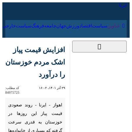
۱۹ مرداد ۱۴۰۵
عناوین‌
سیاست
اقتصاد
ورزش
جهان
جامعه
فرهنگ
افزایش قیمت پیاز
اشک مردم خوزستان
را درآورد
۲۹ آذر ۱۴۰۱، ۱۶:۰۲
کد مطلب:
84975725
اهواز - ایرنا - روند صعودی قیمت
پیاز این روزها در خوزستان به
قدری سرعت گرفته که بسیاری
از خانواده‌ها قادر نیستند مطابق