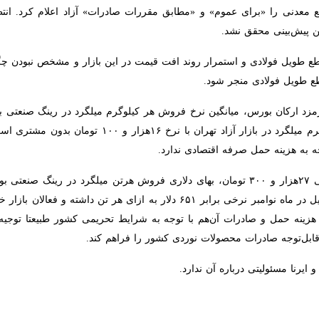
یع معدنی برای عموم نتوانست به رونق رینگ مقاطع طویل فولادی بورس کال
نی مواجه است، صادرات محصولات فولادی کشور با نرخ‌های فعلی به سادگی م