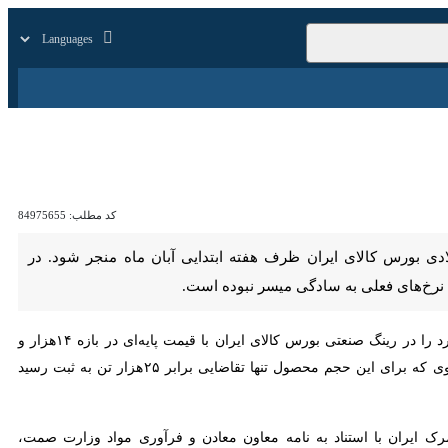
زار
زندگی
سایر
کد مطلب:
84975655