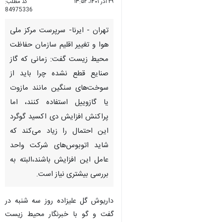
۲۹ آذر ۱۴۰۱، ۱۳:۵۲
کد مطلب:
84975336
تهران - ایرنا- سرپرست مرکز ملی
هوا و تغییر اقلیم سازمان حفاظت
محیط زیست گفت: زمانی که گاز
صنایع قطع نشده چرا باید از
سوخت‌های سنگین مانند مازوت
یا گازوییل استفاده کنند، اما
پراکنش افزایش دی اکسید گوگرد
♿︎
این احتمال را زیاد می‌کند که
شاید اتوبوس‌های شرکت واحد