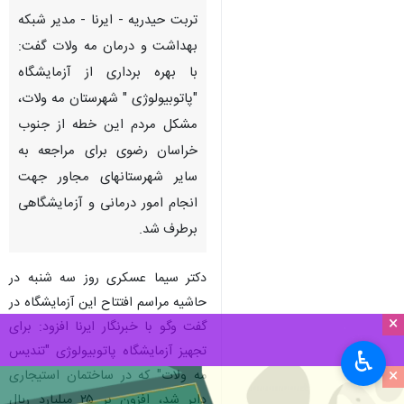
تربت حیدریه - ایرنا - مدیر شبکه
بهداشت و درمان مه ولات گفت:
با بهره برداری از آزمایشگاه
"پاتوبیولوژی " شهرستان مه ولات،
مشکل مردم این خطه از جنوب
خراسان رضوی برای مراجعه به
سایر شهرستانهای مجاور جهت
انجام امور درمانی و آزمایشگاهی
برطرف شد.
دکتر سیما عسکری روز سه شنبه در
حاشیه مراسم افتتاح این آزمایشگاه در
×
گفت وگو با خبرنگار ایرنا افزود: برای
تجهیز آزمایشگاه پاتوبیولوژی "تندیس
♿︎
×
مه ولات" که در ساختمان استیجاری
دایر شد، افزون بر ۲۵ میلیارد ریال