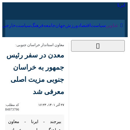
۱۶ مرداد ۱۴۰۵
عناوین‌
سیاست
اقتصاد
ورزش
جهان
جامعه
فرهنگ
سیاس
معاون استاندار خراسان جنوبی:
معدن در سفر رئیس
جمهور به خراسان
جنوبی مزیت اصلی
معرفی شد
۲۷ آذر ۱۴۰۱، ۱۶:۲۳
کد مطلب:
84973796
بیرجند - ایرنا - معاون هماهنگی
امور عمرانی استاندار خراسان