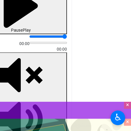
Pause
Play
00:00
00:00
×
♿︎
×