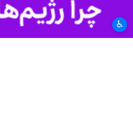
برچسب‌ها
♿︎
الیگودرز
آلومینیوم
لرستان
نظر شما
*
لطفا متن تصویر را در جعبه متن وارد کنید