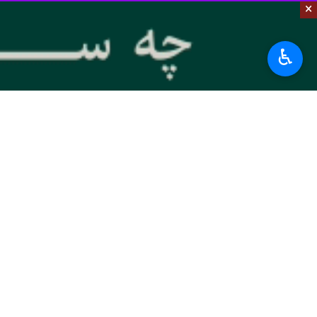
×
♿︎
تهران- ایرنا- سرمربی تیم ملی فوتبال هل
لهستان از ۳ سیستم مختلف استف
دارند و ما هم یازده بازیکن پس آنچه تم
سرمربی تیم ملی هلند در خصوص برنامه‌
خواهیم کرد چندان سخت نیست.
وی در خصوص اینکه بعد از آرژانتین باید 
فن‌خال تاکید کرد: آرژانتین تیم برتری 
حال شکست داده ایم را کوچک کنم یا دست
وی در خصوص اینکه او چندی پیش عنوان 