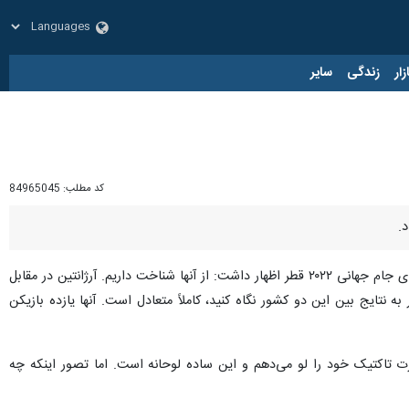
زار
زندگی
سایر
کد مطلب:
84965045