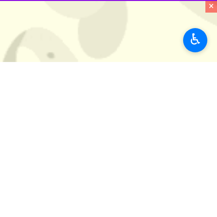
×
♿︎
این فوق ستاره نوشت:
گروهی منسجم تر از آن که توسط هیچ نی
می جنگد!
به ما تا اخرین لحظه باور داشته باشید!