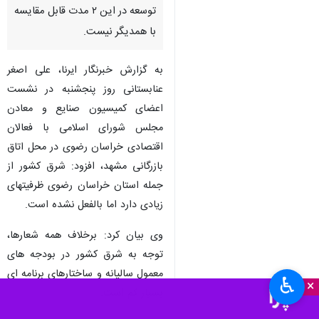
مشهد-ایرنا- نماینده مردم سبزوار
در مجلس شورای اسلامی گفت:
توسعه زیرساختهای شرق کشور به
اندازه غرب نبوده است و آمارهای
توسعه در این ۲ مدت قابل مقایسه
با همدیگر نیست.
به گزارش خبرنگار ایرنا، علی اصغر
عنابستانی روز پنجشنبه در نشست
اعضای کمیسیون صنایع و معادن
مجلس شورای اسلامی با فعالان
اقتصادی خراسان رضوی در محل اتاق
بازرگانی مشهد، افزود: شرق کشور از
♿︎
×
جمله استان خراسان رضوی ظرفیتهای
زیادی دارد اما بالفعل نشده است.