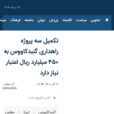
۱۵ مرداد ۱۴۰۵
عناوین‌
سیاست
اقتصاد
ورزش
جهان
جامعه
فرهنگ
سیاس
تکمیل سه پروژه‌
راهداری گنبدکاووس به
۴۵۰ میلیارد ریال اعتبار
نیاز دارد
۱۷ آذر ۱۴۰۱، ۱۸:۵۳
کد مطلب:
84964956
عکس آرشیوی است
گنبدکاووس - ایرنا - معاون