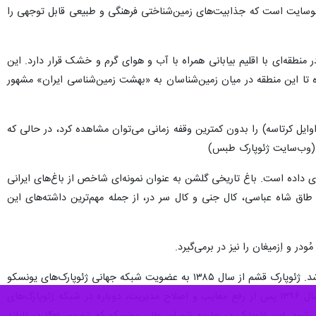
ت ژئوپارک طبس از سال ۱۳۸۹ آغاز شده است، این ژئوپارک با مساحت ۲۲ هزار و ۷۷۱ کیلومتر مربع دارای ۳۹ ژئوسایت است که جذابیت‌های زمین‌شناختی فرهنگی و طبیعی قابل توجهی را
قه‌ای با اقلیم بیابانی همراه با آب و هوای گرم و خشک قرار دارد. این
ه تا این منطقه در میان زمین‌شناسان به «بهشت زمین‌شناسی ایران» مشهور
 بیش از ۵۴۰ میلیون سال پیش (پرکامبرین) تا حدود ۱۰۰ میلیون سال پیش (اوایل کرتاسه) را بدون کمترین وقفه زمانی می‌توان مشاهده کرد، در حالی که
ی داده است. باغ تاریخی گلشن به عنوان نمونه‌ای شاخص از باغ‌های ایرانی
کریت، طاق شاه عباسی، کال جنی و کال سر در، از جمله مهم‌ترین داشته‌های این
در و اِزمیغان را نیز در برمی‌گیرد.
پیش از طبس و همچنین تا قبل از تایید جهانی شدن ژئوپارک ارس، قشم تنها ژئوپارک ایران و خاورمیانه محسوب می‌شد. ژئوپارک قشم از سال ۱۳۸۵ به عضویت شبکه جهانی ژئوپارک‌های یونسکو
درآمد. در سال ۱۳۹۱ به دلیل ناتوانی در انجام معیارهای ثبت جهانی، کارت قرمز گرفت و از این شبکه خارج شد. در سال ۱۳۹۶ پس از رفع معایب و اصلاح مدیریت، دوباره در شبکه ژئوپارک‌های