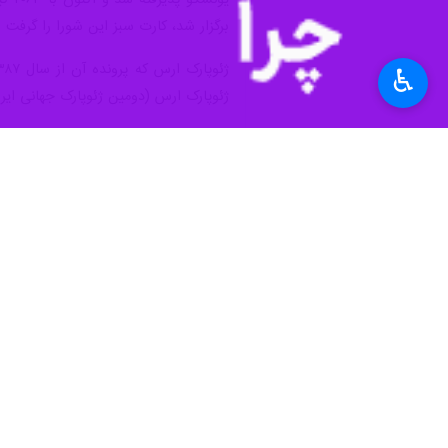
برگزار شد، کارت سبز این شورا را گرفت 
♿︎
ژئوپارک ارس (دومین ژئوپارک جهانی ایران) با مساحت ۱۶۷۰ کیلومتر مربع که دارای ۳۱ ژئوسایت است، در محدوده جل
اقتصادی جوامع محلی و جلب همکاری‌ها
کرده است. ایده‌ تاسیس ژئوپارک در سال ۱۹۹۹ عملی ش
فرهنگ
میراث و گردشگری
۱ نفر
برچسب‌ها
طبس
ایران
یونسکو
مدیرکل دفتر پایگاه های ثبت
جهانی