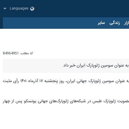
زار
زندگی
سایر
کد مطلب:
84964951
ه عنوان سومین ژئوپارک ایران خبر داد.
ارزیاب و عضو شورای عالی ژئوپارک‌های جهانی یونسکو اعلام کرد: ژئوپارک طبس به عنوان سومین ژئوپارک جهانی ایران، روز پنجشنبه ۱۷ آذرماه ۱۴۰۱ رأی مثبت
ور ژئوپارک طبس در آذرماه سال ۱۴۰۰ از ارسال پرونده درخواست عضویت ژئوپارک طبس در شبکه‌های ژئوپارک‌های جهانی یونسکو پس از چهار