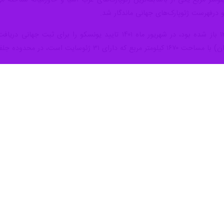
و درفهرست ژئوپارک‌های جهانی ماندگار شد.
فا در استان آذربایجان شرقی واقع شده است.
ژئوپارک‌ها و به عبارتی پارک‌های زمین‌شناسی (Geology Park)، گستره‌ای از پد
ی مردمی را داشته باشند و به صورت پایدار حفظ و مدیریت شوند. یونسکو 
د.