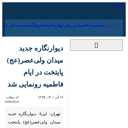
۱۶ مرداد ۱۴۰۵
عناوین‌
سیاست
اقتصاد
ورزش
جهان
جامعه
فرهنگ
سیا
دیوارنگاره جدید میدان
ولی‌عصر(عج) پایتخت
در ایام فاطمیه
رونمایی شد
۱۷ آذر ۱۴۰۱، ۱۴:۴۵
کد مطلب:
84964924
تهران- ایرنا- دیوارنگاره جدید
میدان ولی‌عصر(عج) پایتخت با
عنوان «عمریست دخیلم به