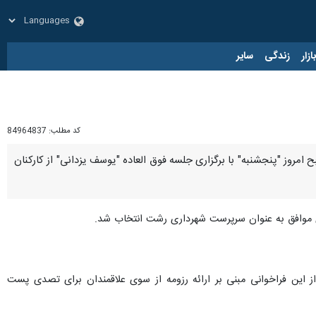
زار
زندگی
سایر
کد مطلب:
84964837
 کمتر از ۱.۵ سال فعالیت خود در این جایگاه، صبح امروز "پنجشنبه" با برگزاری جلسه فوق العاده "یوسف یزدانی" از کارکنان
این فراخوانی مبنی بر ارائه رزومه از سوی علاقمندان برای تصدی پست