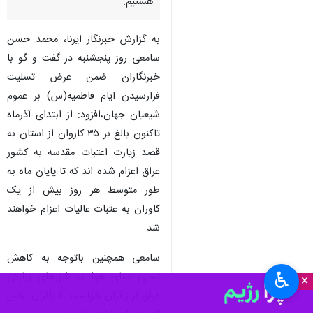
هستیم.
به گزارش خبرنگار ایرنا، محمد حسن
سامعی روز پنجشنبه در گفت و گو با
خبرنگاران ضمن عرض تسلیت
فرارسیدن ایام فاطمیه(س) بر عموم
شیعیان جهان،افزود: از ابتدای آذرماه
تاکنون بالغ بر ۳۵ کاروان از استان به
قصد زیارت اعتبات مقدسه به کشور
عراق اعزام شده اند که تا پایان ماه به
طور متوسط هر روز بیش از یک
کاوران به عتبات عالیات اعزام خواهند
شد.
سامعی همچنین باتوجه به کاهش
♿︎
نسبی دمای هوا در شهرهای زیارتی
×
عراق از زائران خواست تا زائران لباس