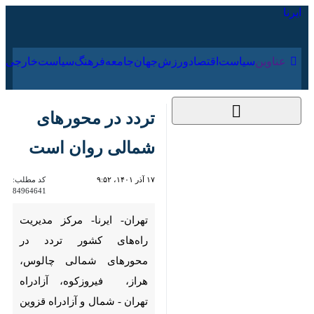
۱۶ مرداد ۱۴۰۵
عناوین‌
سیاست
اقتصاد
ورزش
جهان
جامعه
فرهنگ
سیاس
تردد در محورهای
شمالی روان است
۱۷ آذر ۱۴۰۱، ۹:۵۲
کد مطلب:
84964641
تهران- ایرنا- مرکز مدیریت راه‌های
کشور تردد در محورهای
شمالی چالوس، هراز، فیروزکوه،
آزادراه تهران - شمال و آزادراه
قزوین - رشت در مسیر رفت و