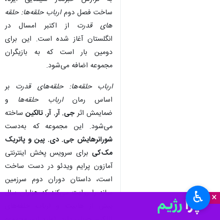
ساخت فصل دوم
ارباب حلقه‌ها: حلقه
های قدرت
از اکتبر امسال در
انگلستان آغاز شده است. این برای
دومین بار است که به بازیگران
مجموعه اضافه می‌شود.
ارباب حلقه‌ها: حلقه‌های قدرت
بر
اساس رمان
ارباب حلقه‌ها
و
ضمایمش اثر
جی. آر. آر. تالکین
ساخته
می‌شود. این مجموعه که به‌دست
شورانرهایش جی. دی. پین و پاتریک
مک‌کی
برای سرویس پخش اینترنتی
آمازون پرایم ویدئو در دست ساخت
است، داستان دوران دوم سرزمین
میانه را روایت می‌کند که هزاران سال
♿︎
×
پیش از هابیت و ارباب حلقه‌های
تالکین جریان دارد. تولید این مجموعه