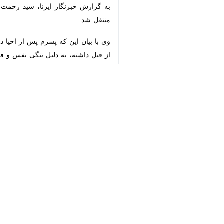
♿︎
×
Download