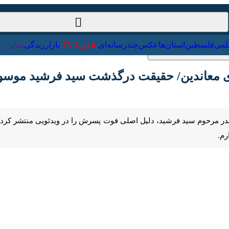
ت‌خارجی
علمی
فلسطین
استان‌ها
عکس
چندرسانه‌ای
ایرنا TV
با
معاندین/ حقیقت درگذشت سید فرشید موسوی در 
Pause
Play
00:00