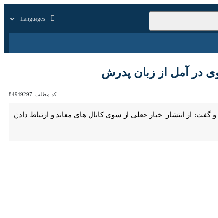
زار
زندگی
سایر
آمل از زبان پدرش
کد مطلب:
84949297