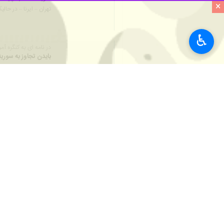
×
تاکنون از تلفات احتمالی این حمله به پ
♿︎
ساعاتی پیش منابع خبری خبرهایی درباره 
دیرالزور هدف حملات راکتی قرار گرفته ا
منابع محلی سوری اعلام کرده بودند که د
منابع خبری اوایل شهریور ماه جاری نیز 
جهان
آسیای غربی
۵ نفر
برچسب‌ها
واشنگتن
سوریه
سنتکام