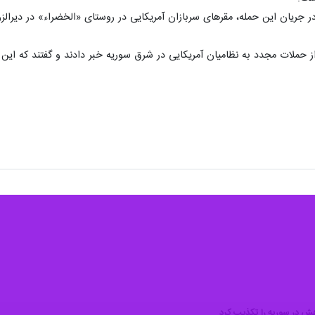
ای آمریکایی (سنتکام) پنجشنبه شب اعلام کرد که نیروهای موسوم به "ائتلا
کزی نیروهای آمریکایی مدعی شد: این حملات نیروهای ائتلاف و غیرنظامیان را ته