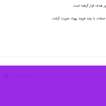
ف ضد داعش" به سرکردگی واشنگتن در پایگاه روستای "الخضراء" در سوریه
دید می کند و ثبات سوریه و منطقه را نیز به خطر می اندازد.