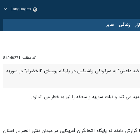
زار
زندگی
سایر
کد مطلب:
84946271