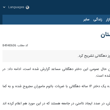
زار
زندگی
سایر
تان
کد مطلب:
84940606