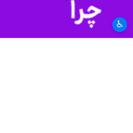
♿︎
سنندج- ایرنا- رییس کل دادگستری ک
به گزارش روابط عمومی دادگستری کردس
بیمارستان کوثر سنندج اقدامات درمانی
رفته است.
وی افزود: رسانه‌های ضد انقلاب بصورت و
دختر دهگلانی توسط ماموران مجروح ش
عزیمت به منزل در روستای محل سکونت،
حجت الاسلام حسینی اضافه کرد: در مسیر