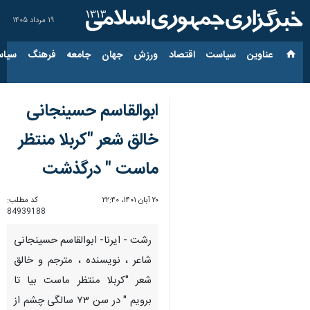
۱۹ مرداد ۱۴۰۵
عناوین‌
سیاست
اقتصاد
ورزش
جهان
جامعه
فرهنگ
سیاس
ابوالقاسم حسینجانی
خالق شعر "کربلا منتظر
ماست " درگذشت
۲۰ آبان ۱۴۰۱، ۲۲:۴۰
کد مطلب:
84939188