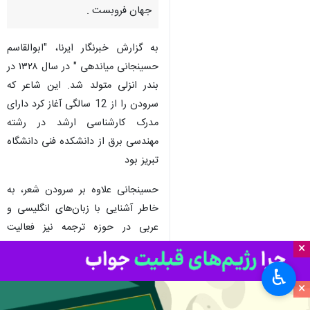
رشت - ایرنا- ابوالقاسم حسینجانی
شاعر ، نویسنده ، مترجم و خالق
شعر "کربلا منتظر ماست بیا تا
برویم " در سن ۷۳ سالگی چشم از
جهان فروبست .
به گزارش خبرنگار ایرنا، "ابوالقاسم
حسینجانی میاندهی " در سال ۱۳۲۸ در
بندر انزلی متولد شد. این شاعر که
سرودن را از 12 سالگی آغاز کرد دارای
مدرک کارشناسی ارشد در رشته
مهندسی برق از دانشکده فنی دانشگاه
×
تبریز بود
♿︎
×
حسینجانی علاوه بر سرودن شعر، به
خاطر آشنایی با زبان‌های انگلیسی و