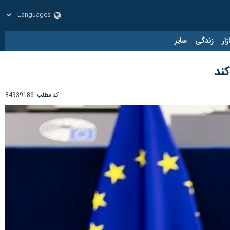
زار
زندگی
سایر
کند
کد مطلب:
84939186