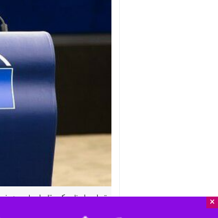
تهران- ایرنا- یک مقام اروپایی به خ
×
مسکو است.