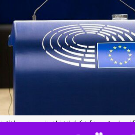
برگزاری ریانووستی روسیه گفت که اتحادیه ارپا درحال بررسی تحریم واردات 