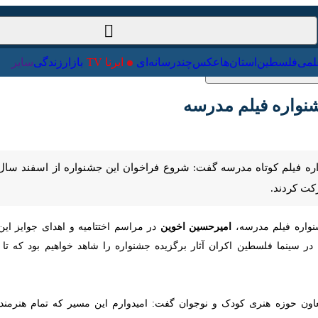
ت‌خارجی
علمی
فلسطین
استان‌ها
عکس
چندرسانه‌ای
ایرنا TV
با