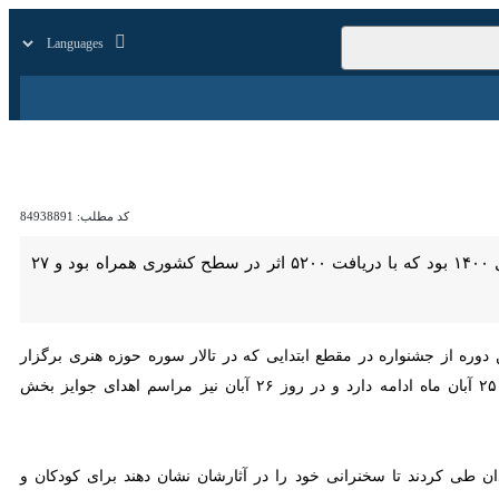
زار
زندگی
سایر
کد مطلب:
84938891