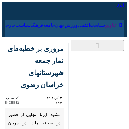
۱۷ مرداد ۱۴۰۵
عناوین‌
سیاست
اقتصاد
ورزش
جهان
جامعه
فرهنگ
مروری بر خطبه‌های
نماز جمعه شهرستانهای
خراسان رضوی
۲۰ آبان ۱۴۰۱، ۱۴:۴۰
کد مطلب:
84938882
مشهد- ایرنا- تجلیل از حضور در
صحنه ملت در جریان ناآرامیهای
اخیر، تبیین رویکرد دفاعی ایران با
اشاره به ساخت موشک