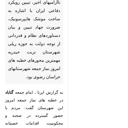
هایپرسونیک، ضرورت جهاد تبیین
و بیان دستاوردهای نظام و
قدردانی از توجه دولت به حوزه
ریلی شهرستان تربت حیدریه
مهمترین محورهای خطبه های
امروز نماز جمعه شهرستانهای
خراسان رضوی بود.
به گزارش ایرنا ، امام جمعه
گناباد
در
خطبه های نماز جمعه امروز این
شهرستان گفت: مردم با حضور
گسترده در صحنه و محکومیت
اقدامات خصمانه دشمنان و عوامل آنها
در اغتشاشات و آشوبهای اخیر خط
♿︎
بطلانی بر ترفندهای آنها کشیدند.