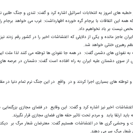
ه های امروز به انتخابات اسرائیل اشاره کرد و گفت: تندی و جنگ طلبی نخس
 همه این اتفاقات با برجام گره خورده اظهارداشت: غرب می خواهد برجام را ب
خص نیست بر باد نخواهیم داد.
ر ایران عاجز مانده و یکی از دلایلی که اغتشاشات اخیر را در کشور رقم زدند
عظم رهبری ختثی خواهد شد.
نفوذی های دشمن گفت: در همه جا نفوذی ها توطئه می کنند لذا ملت ایران 
ی از سوی دشمنان علیه ایران به راه افتاده است گفت: دشمنان در عرصه ها
ه و توطئه های بسیاری اجرا کردند و در واقع در این جنگ نرم تمام دنیا در م
تشاشات اخیر نیز اشاره کرد و گفت: این وقایع در فضای مجازی بزرگنمایی شد
اید ارتقا یابد و مردم تحت تاثیر حقه های فضای مجازی قرار نگیرند.
ت و وحشی گری ها در اغتشاشات هستیم گفت: معترضان شعار مرگ بر دیکتاتو
شعار مرگ سر می دهند.