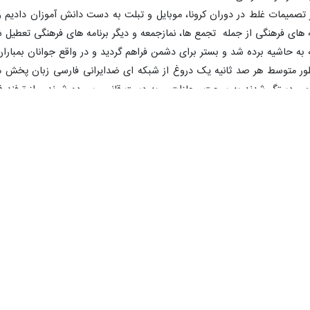
یمات غلط در دوران کرونا، موبایل و تبلت به دست دانش آموزان دادیم و هم
نامه های فرهنگی از جمله تجمع ها، نمازجمعه و دیگر برنامه های فرهنگی تعطی
به حاشیه برده شد و بستر برای دشمن فراهم گردید و در واقع جوانان بمبارا
ر متوسط هر صد ثانیه یک دروغ از شبکه ای ضدایرانی فارسی زبان پخش می 
ص دستگیرشدند به سرعت مجازات و به دست قانون سپرده شوند و از ترفند فش
وهای امنیتی است و می خواهد به هر قیمتی شده این موضوع را کشدار کند 
 می رسند.
 به عنوان مفسد فی الارض و قاتل محاکمه و به سزای عمل خود برسند.
به های امروز هفته کتاب و کتابخوانی را گرامیداشت و گفت: باید زیرسا
 فرهیختگی می شود .
نمازگزاران توصیه و از حضور مردم و دانش آموزان دزفول در حماسه ۱۳ آبان قدردانی کرد.
را با آشوبگران همراه کنند، دشمن هم از چنین حضوری متحیر شده بود.
به های امروز، سالگرد ارتحال ملکوتی آیت اله سید محمدحسین طباطبایی 
ه فرهنگی ارزشمند است .