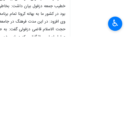
خطیب جمعه دزفول بیان داشت: بخاطر تصم
بود در کشور ما به بهانه کرونا تمام بر
♿︎
وی افزود: در این مدت فرهنگ در جامعه 
حجت الاسلام قاضی دزفولی گفت: به طو
عوامل اصلی و اثرگذاری که در این خصو
×
وی گفت: دشمن به دنبال خسته کردن نیر
بسیجیان و روحانیان وحشیانه به شهادت
وی تاکید کرد: همه اراذل و اوباش باید
گرامیداشت هفته کتاب
خطیل جمعه دزفول در بخش دیگری از خط
کتاب روی شخصیت انسان تاثیر و موجب
وی خواندن مجموعه پنج جلدی قهرمان من را به 
حجت الاسلام قاضی دزفولی گفت: حضور حماسی مردم در اهپیمایی ۱۳ آبان نشان داد نمی توانند مردم 
امام جمعه دزفول در بخش دیگری از خط
دستاورد آیت اله طباطبایی و یک ذخیر