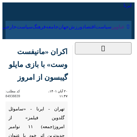
۱۸ مرداد ۱۴۰۵
عناوین‌
سیاست
اقتصاد
ورزش
جهان
جامعه
فرهنگ
اکران «مانیفست
وست» با بازی مایلو
گیبسون از امروز
۲۰ آبان ۱۴۰۱، ۱۱:۴۷
کد مطلب:
84938839
تهران - ایرنا - «ساموئل گلدوین