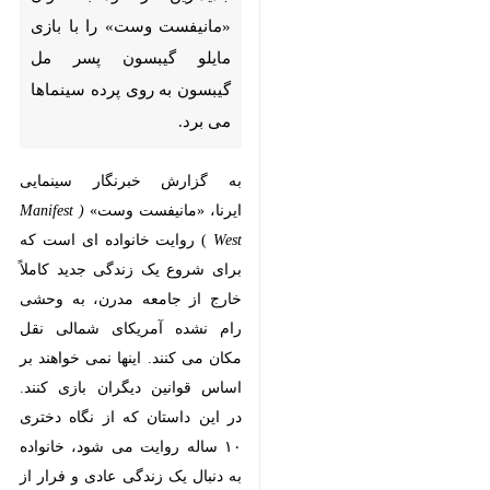
فیلمز» از امروز(جمعه) ۱۱ نوامبر
جدیدترین اثر خود با عنوان
«مانیفست وست» را با بازی
مایلو گیبسون پسر مل گیبسون
به روی پرده سینماها می برد.
به گزارش خبرنگار سینمایی
ایرنا، «مانیفست وست»
( Manifest
West
) روایت خانواده ای است که
برای شروع یک زندگی جدید کاملاً
خارج از جامعه مدرن، به وحشی رام
نشده آمریکای شمالی نقل مکان می
×
کنند. اینها نمی خواهند بر اساس
قوانین دیگران بازی کنند. در این
♿︎
داستان که از نگاه دختری ۱۰ ساله
×
روایت می شود، خانواده به دنبال یک