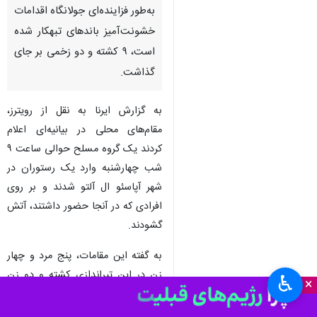
تهران- ایرنا- مقام‌های محلی
پنجشنبه شب اعلام کردند
تیراندازی در یک رستوران در ایالت
گواناخواتو در مرکز مکزیک که
به‌طور فزاینده‌ای جولانگاه اقدامات
خشونت‌آمیز باندهای تبهکار شده
است، ۹ کشته و دو زخمی بر جای
گذاشت.
به گزارش ایرنا به نقل از رویترز،
مقام‌های محلی در بیانیه‌ای اعلام
کردند یک گروه مسلح حوالی ساعت ۹
شب چهارشنبه وارد یک رستوران در
شهر آپاسئو ال آلتو شدند و بر روی
♿︎
×
افرادی که در آنجا حضور داشتند، آتش
گشودند.