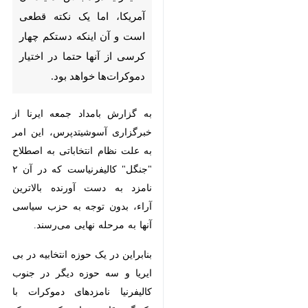
نکته قطعی است و آن اینکه
دستکم چهار کرسی از آنها حتما در
اختیار دموکرات‌ها خواهد بود.
به گزارش بامداد جمعه ایرنا از
خبرگزاری آسوشیتدپرس، این امر به
علت نظام انتخاباتی به اصطلاح
"جنگل" کالیفرنیاست که در آن ۲ نامزد
به دست آورنده بالاترین آراء، بدون
توجه به حزب سیاسی آنها به مرحله
نهایی می‌رسند.
بنابراین در یک حوزه انتخابیه در بی
ایریا و سه حوزه دیگر در جنوب
کالیفرنیا نامزدهای دموکرات با یکدیگر
♿︎
×
رقابت خواهند کرد. هیچ یک از این
کارزارها فرصتی به حزب دموکرات برای