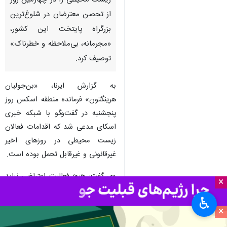
زیست محیطی را در چهارمین روز
از تحصن معترضان در شلوغ‌ترین
بزرگراه پایتخت این کشور،
«مجرمانه، بی‌ملاحظه و خطرناک»
توصیف کرد.
به گزارش ایرنا، «بن‌جولیان
هرینگتون» فرمانده منطقه اسکس روز
پنجشنبه در گفت‌وگو با شبکه خبری
اسکای مدعی شد که اقدامات فعالان
زیست محیطی در روزهای اخیر
غیرقانونی و غیرقابل تحمل بوده است.
وی گفت: هیچ فعالیت اعتراضی نباید
×
یا نمی‌تواند به‌نحوی باشد که جان
♿︎
مردم و افسران پلیس را در معرض
×
خطر قرار دهد. او با اشاره به حادثه