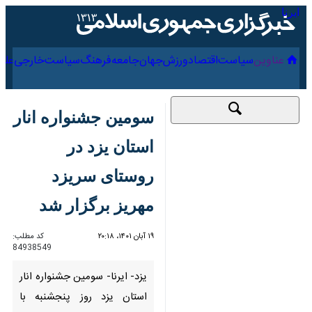
۱۶ مرداد ۱۴۰۵
عناوین‌
سیاست
اقتصاد
ورزش
جهان
جامعه
فرهنگ
سیاس
سومین جشنواره انار
استان یزد در روستای
سریزد مهریز برگزار شد
۱۹ آبان ۱۴۰۱، ۲۰:۱۸
کد مطلب:
84938549
یزد- ایرنا- سومین جشنواره انار
استان یزد روز پنجشنبه با حضور
جمعی از مردم، مسئولان و
گردشگران در کاروانسرای صفویه